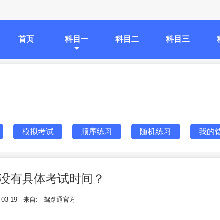
首页
科目一
科目二
科目三
模拟考试
顺序练习
随机练习
我的
没有具体考试时间？
-03-19
来自:
驾路通官方