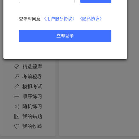
随机练习
我的错题
登录即同意
《用户服务协议》
《隐私协议》
我的收藏
立即登录
科目四
臻选题
精选题库
考前秘卷
模拟考试
顺序练习
随机练习
我的错题
我的收藏