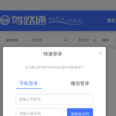
首页
当前位置：
题库:
×
快速登录
科目一
未注册过的手机号将自动注册为驾路通用户
臻选题
手机登录
微信登录
精选题库
考前秘卷
模拟考试
顺序练习
获取验证码