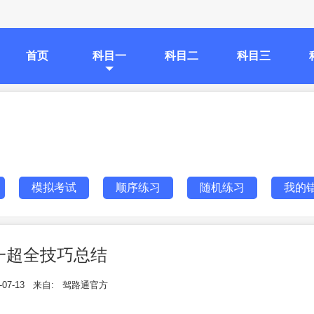
首页
科目一
科目二
科目三
模拟考试
顺序练习
随机练习
我的
一超全技巧总结
-07-13
来自:
驾路通官方