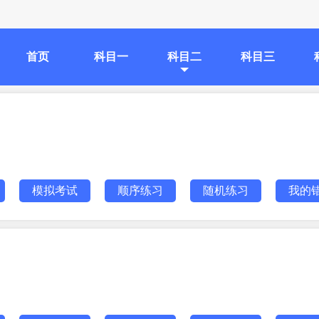
首页
科目一
科目二
科目三
模拟考试
顺序练习
随机练习
我的